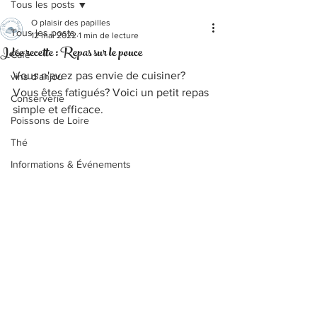
Tous les posts
O plaisir des papilles
Tous les posts
12 mai 2022
1 min de lecture
Idée recette : Repas sur le pouce
Café
Vous n'avez pas envie de cuisiner? 
vins d'anjou
Vous êtes fatigués? Voici un petit repas 
Conserverie
simple et efficace.
Poissons de Loire
Thé
Informations & Événements