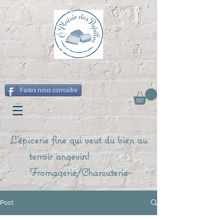
Faites nous connaître
L'épicerie fine qui veut du bien au
terroir angevin!
Fromagerie/Charcuterie
Post